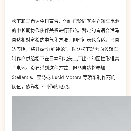
松下和马自达今日宣告，他们已赞同就树立轿车电池
的中长期协作伙伴关系进行评论。暂定的言语合适马
自达相对宽松的电气化方法，但时间表也合适。马自
达表明，将开端“详细评论”，以期松下动力向该轿车
制作商供给松下在日本和北美工厂出产的圆柱形锂离
子电池。没有说到这种方式，但马自达将参加
Stellantis、宝马或 Lucid Motors 等轿车制作商的
队伍，依靠松下制作的电池。