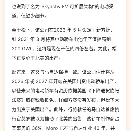
也说到了名为“Skyactiv EV 可扩展架构”的电动渠
道，但缺少细节。
至于松下，该公司在2023 年 5 月设定了新方针，
到 2031 年 3 月将其电动轿车电池年产值提高到
200 GWh。这将是现在产值的四倍左右。为此，松
下正专心于北美的出产。
反过来，这又与马自达保持一致。该公司估计将从
2026 年或 2027 年开端在美国出资电动轿车出产，
以使未来的电动轿车有资历依据美国《下降通货膨胀
法案》取得税收抵免。详细方案没有发布，但松下大
力出资于美国出产。此外，行将就任的马自达首席执
行官莫罗被以为推动了北美的出售，该轿车制作商占
其事务的 36%。Moro 已在马自达作业 40 年，并