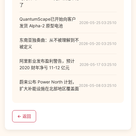
了
QuantumScape已开始向客户
2026-05-25 03:25:10
发货 Alpha-2 原型电池
东南亚独奏曲：从不被理解到不
2026-05-20 03:25:10
被定义
阿里影业发布盈利警告，预计
2026-05-17 03:25:10
2020 财年净亏 11-12 亿元
蔚来公布 Power North 计划，
2026-05-08 03:25:10
扩大补能设施在北部地区覆盖面
← 返回