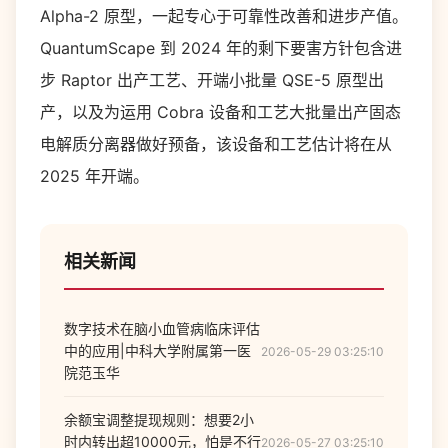
Alpha-2 原型，一起专心于可靠性改善和进步产值。
QuantumScape 到 2024 年的剩下要害方针包含进
步 Raptor 出产工艺、开端小批量 QSE-5 原型出
产，以及为运用 Cobra 设备和工艺大批量出产固态
电解质分离器做好预备，该设备和工艺估计将在从
2025 年开端。
相关新闻
数字技术在脑小血管病临床评估
中的应用|中科大学附属第一医
2026-05-29 03:25:10
院范玉华
余额宝调整提现规则：想要2小
时内转出超10000元，怕是不行
2026-05-27 03:25:10