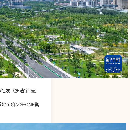
社发（罗浩宇 摄）
50架ZG-ONE鹊