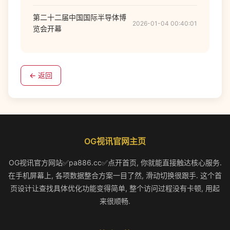
第二十二届中国国际半导体博
2026-01-04 00:40:01
览会开幕
← 返回
OG视讯官网主页
OG视讯官方网站✅pa886.cc✅点开首页, 你就能直接触达核心服务.
在手机屏幕上, 各项数据整合方案一目了然, 滑动切换很跟手. 这个首
页设计让查找具体优化功能变得简单, 整个访问过程没有卡顿, 用起
来很顺畅.