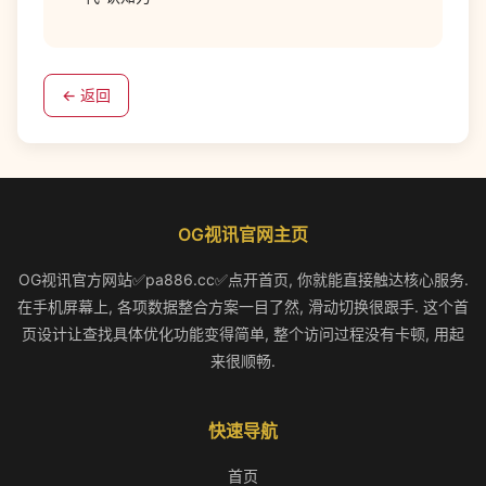
← 返回
OG视讯官网主页
OG视讯官方网站✅pa886.cc✅点开首页, 你就能直接触达核心服务.
在手机屏幕上, 各项数据整合方案一目了然, 滑动切换很跟手. 这个首
页设计让查找具体优化功能变得简单, 整个访问过程没有卡顿, 用起
来很顺畅.
快速导航
首页