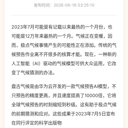
发布时间：2026-06-16 03:25:10
2023年7月可能是有记载以来最热的一个月份，也
可能是12万年来最热的一个月。气候正在变暖，因
而，极点气候事情产生的可能性正在添加。传统的气
候预告作业离不开很多的核算才能。现在，一种新的
人工智能（AI）驱动的气候模型可供大众运用，它改
变了气候猜测的办法。
盘古气候是由华为云开发的一款气候预告AI模型，不
只预告的精度更高，并且速度提高了10000倍，它将
全球气候预告的时刻缩短到秒级。这有助于极点气候
的前期猜测和应对。这些成果于2023年7月5日宣布
在同行评定的科学出版物