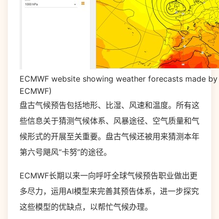
ECMWF website showing weather forecasts made by 
ECMWF)
盘古气候预告包括地形、比湿、风速和温度。所有这
些信息关于猜测气候体系、风暴途径、空气质量和气
候形式的开展至关重要。盘古气候还被用来猜测本年
第六号飓风“卡努”的途径。
ECMWF长期以来一向呼吁全球气候预告职业做出更
多尽力，运用AI模型来完善其预告体系，进一步探究
这些模型的优缺点，以帮忙气候办理。