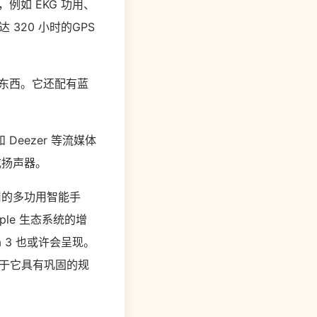
级，例如 EKG 功用、
320 小时的GPS
航东西。它还配有蓝
和 Deezer 等流媒体
风或扬声器。
运用的多功用智能手
pple 生态系统的增
a 3 也或许会呈现。
，由于它具有巩固的规