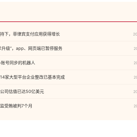
持下，菲律宾支付应用获得增长
2
术升级”，app、网页端已暂停服务
2
用于多账号同步的机器人
2
14家大型平台企业整改已基本完成
2
公司估值已达50亿美元
2
监受贿被判7个月
2