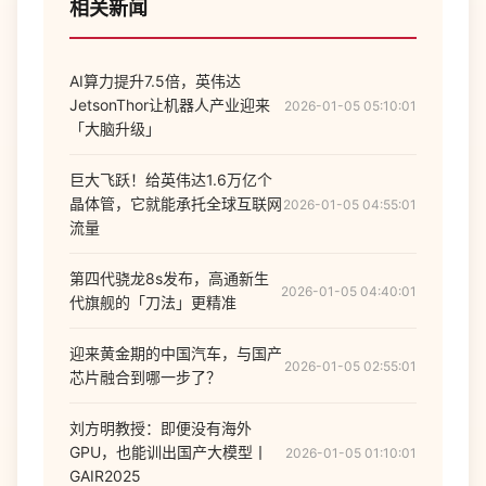
相关新闻
AI算力提升7.5倍，英伟达
JetsonThor让机器人产业迎来
2026-01-05 05:10:01
「大脑升级」
巨大飞跃！给英伟达1.6万亿个
晶体管，它就能承托全球互联网
2026-01-05 04:55:01
流量
第四代骁龙8s发布，高通新生
2026-01-05 04:40:01
代旗舰的「刀法」更精准
迎来黄金期的中国汽车，与国产
2026-01-05 02:55:01
芯片融合到哪一步了？
刘方明教授：即便没有海外
GPU，也能训出国产大模型丨
2026-01-05 01:10:01
GAIR2025