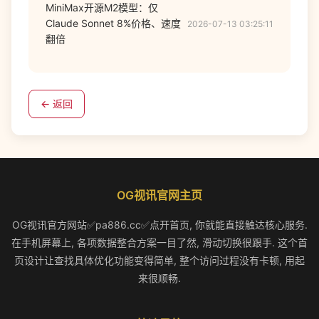
MiniMax开源M2模型：仅
Claude Sonnet 8%价格、速度
2026-07-13 03:25:11
翻倍
← 返回
OG视讯官网主页
OG视讯官方网站✅pa886.cc✅点开首页, 你就能直接触达核心服务.
在手机屏幕上, 各项数据整合方案一目了然, 滑动切换很跟手. 这个首
页设计让查找具体优化功能变得简单, 整个访问过程没有卡顿, 用起
来很顺畅.