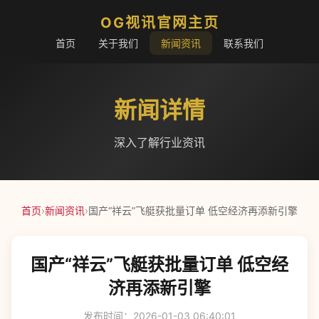
OG视讯官网主页
首页
关于我们
新闻资讯
联系我们
新闻详情
深入了解行业资讯
首页
›
新闻资讯
›
国产“祥云”飞艇获批量订单 低空经济再添新引擎
国产“祥云”飞艇获批量订单 低空经
济再添新引擎
发布时间：2026-01-03 06:40:01