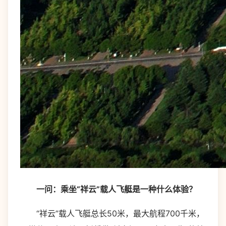
一问：乘坐“祥云”载人飞艇是一种什么体验？
“祥云”载人飞艇总长50米，最大航程700千米，