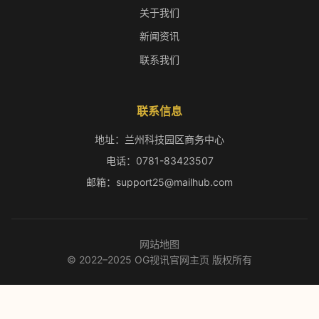
关于我们
新闻资讯
联系我们
联系信息
地址：兰州科技园区商务中心
电话：0781-83423507
邮箱：support25@mailhub.com
网站地图
© 2022–2025 OG视讯官网主页 版权所有