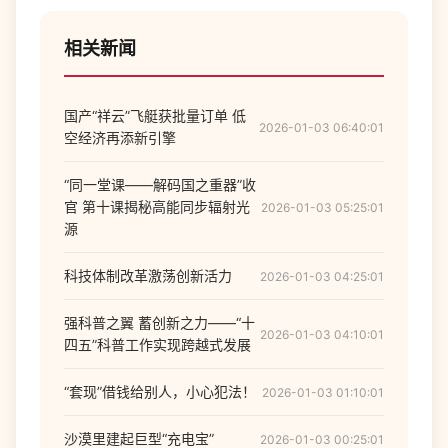
相关新闻
国产“祥云”飞艇获批量订单 低
2026-01-03 06:40:01
空经济再添新引擎
“同一堂课——解码国之重器”收
官 第十课揭秘高能同步辐射光
2026-01-03 05:25:01
源
科技体制改革激荡创新活力
2026-01-03 04:25:01
强科普之翼 蓄创新之力——“十
2026-01-03 04:10:01
四五”科普工作实现跨越式发展
“套现”借钱给别人，小心犯法！
2026-01-03 01:10:01
沙漠里建起巨型“充电宝”
2026-01-03 00:25:01