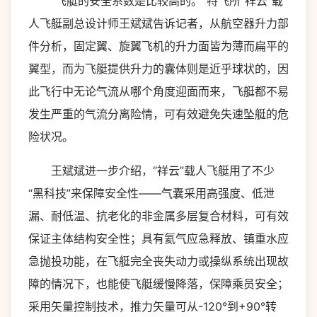
“飞艇的安全系数是比较高的。”特飞所“祥云”载
人飞艇副总设计师王斌斌告诉记者，从航空器升力部
件分析，固定翼、旋翼飞机的升力面皆为薄而扁平的
翼型，而为飞艇提供升力的囊体则是近乎球状的，因
此飞行中无论气流从哪个角度迎面而来，飞艇都不易
发生严重的气流分离险情，可有效避免失速坠艇的危
险状况。
王斌斌进一步介绍，“祥云”载人飞艇用了不少
“黑科技”来保障安全性——气囊采用高强度、低泄
漏、耐低温、抗老化的非金属多层复合材料，可有效
保证主体结构安全性；具有氦气应急释放、镇重水应
急抛投功能，在飞艇完全丧失动力或操纵系统出现故
障的情况下，也能使飞艇缓慢降落，保障乘员安全；
采用矢量控制技术，推力矢量可从-120°到+90°转