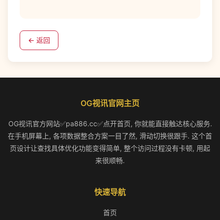
← 返回
OG视讯官网主页
OG视讯官方网站✅pa886.cc✅点开首页, 你就能直接触达核心服务.
在手机屏幕上, 各项数据整合方案一目了然, 滑动切换很跟手. 这个首
页设计让查找具体优化功能变得简单, 整个访问过程没有卡顿, 用起
来很顺畅.
快速导航
首页