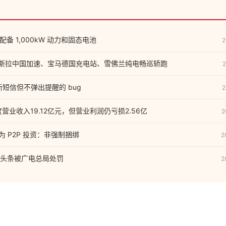
将配备 1,000kW 动力和固态电池
2
e】特斯拉中国加速、宝马德国充电站、雪佛兰纯电畅巡轿跑
2
到新短信但不弹出提醒的 bug
2
度营业收入19.12亿元，但营业利润仍亏损2.56亿
2
转为 P2P 投资：非强制捆绑
2
头条被广电总局处罚
2