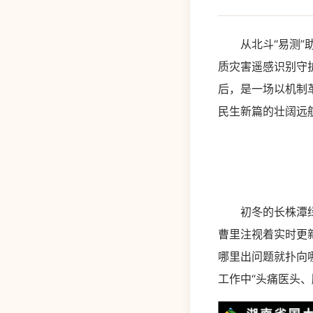
从北斗“易测”助
质灾害遥感识别守
后，是一场以机制
民生新篇的壮阔远
初冬的长株潭绿心
曹里注视着实时更
哪里出问题就扑向
工作中“头痛医头、