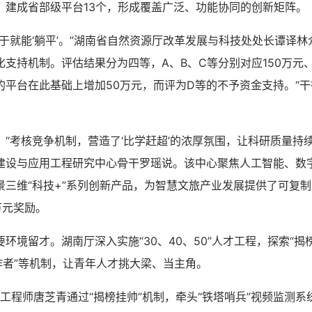
，建成省部级平台13个，形成覆盖广泛、功能协同的创新矩阵。
就能‘躺平’。”湖南省自然资源厅改革发展与科技处处长谭译林
支持机制。评估结果分为四等，A、B、C等分别对应150万元、1
的平台在此基础上增加50万元，而评为D等的不予资金支持。“
考核竞争机制，营造了‘比学赶超’的浓厚氛围，让科研质量持续
建设与应用工程研究中心骨干罗瑶说。该中心聚焦人工智能、数
景三维“科技+”系列创新产品，为智慧文旅产业发展提供了可复
万元奖励。
留才。湖南厅深入实施“30、40、50”人才工程，探索“揭榜
作者”等机制，让青年人才挑大梁、当主角。
工程师唐芝青通过“揭榜挂帅”机制，牵头“铁塔哨兵”视频监测系