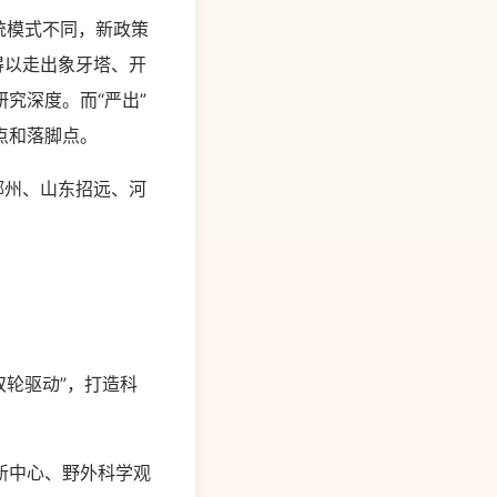
统模式不同，新政策
得以走出象牙塔、开
究深度。而“严出”
点和落脚点。
郴州、山东招远、河
。
双轮驱动”，打造科
新中心、野外科学观