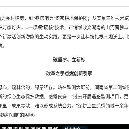
力乡村建房，到“铁塔哨兵”织密耕地保护网；从实景三维技术
护万家灯火……一项项“硬核”技术，正悄然改变湖南的山河面貌
革新激活创新潜能的生动实践，更是一次让科技扎根三湘沃土、
航。
破坚冰、立新标
改革之手点燃创新引擎
，疏林含韵，绿意犹存。站在监测大屏前，湖南省第二测绘
新的绿心生态保护数据，感慨良多：“过去开展遥感监测项目，更像
哪里，成果零散，难以形成系统合力。”深耕卫星遥感领域十余年
脚痛医脚”的困境。