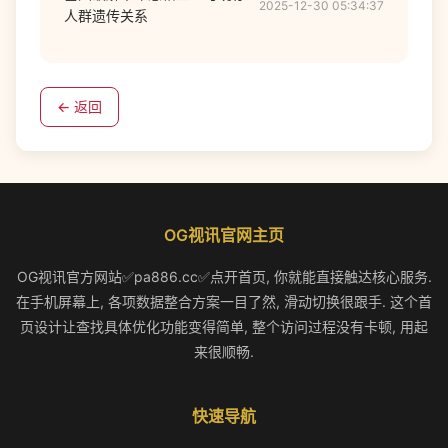
2025-12-30 05:34:37
人群遗传关系
← 返回
OG视讯官网主页
OG视讯官方网站✅pa886.cc✅点开首页, 你就能直接触达核心服务.
在手机屏幕上, 各项数据整合方案一目了然, 滑动切换很跟手. 这个首
页设计让查找具体优化功能变得简单, 整个访问过程没有卡顿, 用起
来很顺畅.
快速导航