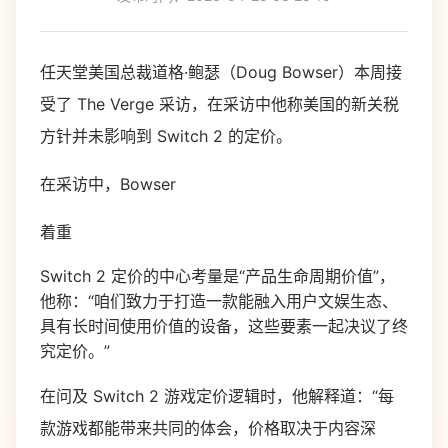
任天堂美国总裁道格·鲍瑟（Doug Bowser）本周接
受了 The Verge 采访，在采访中他称美国的新关税
方针并未影响到 Switch 2 的定价。
在采访中，Bowser
着重
Switch 2 定价的中心考量是“产品生命周期价值”，
他称：“咱们致力于打造一款能融入用户文娱生态、
具有长时间使用价值的设备，这些要素一起决议了终
究定价。”
在问及 Switch 2 游戏定价逻辑时，他解释道：“每
款游戏都能带来共同的体会，价格取决于内容深