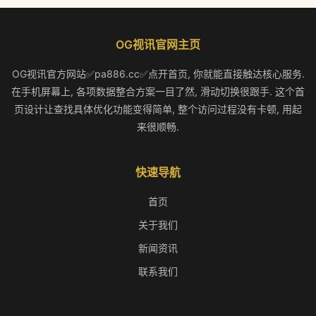
OG视讯官网主页
OG视讯官方网站✅pa886.cc✅点开首页, 你就能直接触达核心服务.
在手机屏幕上, 各项数据整合方案一目了然, 滑动切换很跟手. 这个首
页设计让查找具体优化功能变得简单, 整个访问过程没有卡顿, 用起
来很顺畅.
快速导航
首页
关于我们
新闻资讯
联系我们