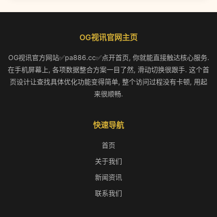
OG视讯官网主页
OG视讯官方网站✅pa886.cc✅点开首页, 你就能直接触达核心服务.
在手机屏幕上, 各项数据整合方案一目了然, 滑动切换很跟手. 这个首
页设计让查找具体优化功能变得简单, 整个访问过程没有卡顿, 用起
来很顺畅.
快速导航
首页
关于我们
新闻资讯
联系我们