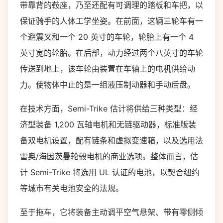
带靠背的鞍座，乃至还配有可调理的踏板和车把，以
保证骑手的人体工学坐姿。在前面，这辆三轮车有一
个避震叉和一个 20 英寸的车轮，轮胎上有一个 4
英寸宽的轮胎。在后部，动力经过两个八英寸的车轮
传送到地上，该车轮由装置在车轴上的电机供给动
力。使物体中止的是一组液压制动器和手动后盘。
在技​​术方面，Semi-Trike 估计将供给三种类型：经
济型装备 1,200 瓦轴电机和无链驱动器，标准版装
备双电机设置，配有链条和虚拟变速箱，以及选用法
雷奥/海因茨曼轮毂电机的商业选项。整体而言，估
计 Semi-Trike 将选用 UL 认证的电池，以契合纽约
等城市有关电池安全的法规。
至于拖车，它将装备主动调平空气悬架、带有零侧倾