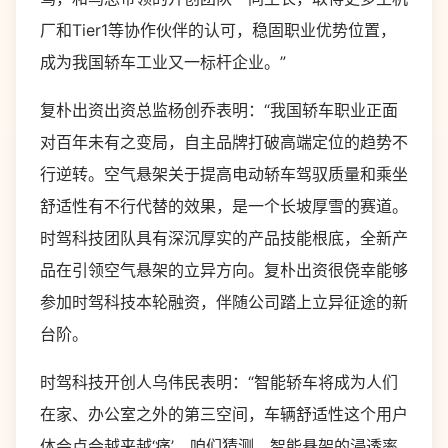
厂和Tier1等协作伙伴的认可，稳固职业优势位置，
成为我国轿车工业又一标杆企业。”
复朴出资出资总监杨创乔表明：“我国轿车职业正面
对百年未有之变局，自主品牌打破高端定位的趋势不
行逆转。空气悬架关于提高电动轿车驾驭质量和乘坐
舒适性有不行代替的效果，是一个长坡厚雪的赛道。
时驾科技团队具有深沉厚实的产品技能根底，全新产
品在引领空气悬架的立异方向。复朴出资很侥幸能够
参加时驾科技本轮融资，伴随公司踏上立异征途的新
台阶。
时驾科技开创人乌伟民表明：“智能轿车将成为人们
在家、办公室之外的第三空间，车辆舒适性这个用户
体会点会越来越‘痛’。咱们猜测，智能悬架的浸透率