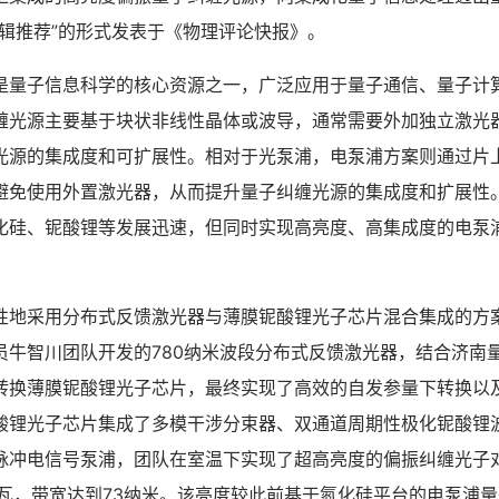
编辑推荐”的形式发表于《物理评论快报》。
子信息科学的核心资源之一，广泛应用于量子通信、量子计
缠光源主要基于块状非线性晶体或波导，通常需要外加独立激光
光源的集成度和可扩展性。相对于光泵浦，电泵浦方案则通过片
避免使用外置激光器，从而提升量子纠缠光源的集成度和扩展性
化硅、铌酸锂等发展迅速，但同时实现高亮度、高集成度的电泵
采用分布式反馈激光器与薄膜铌酸锂光子芯片混合集成的方
员牛智川团队开发的780纳米波段分布式反馈激光器，结合济南
转换薄膜铌酸锂光子芯片，最终实现了高效的自发参量下转换以
酸锂光子芯片集成了多模干涉分束器、双通道周期性极化铌酸锂
脉冲电信号泵浦，团队在室温下实现了超高亮度的偏振纠缠光子
对每毫瓦，带宽达到73纳米。该亮度较此前基于氮化硅平台的电泵浦