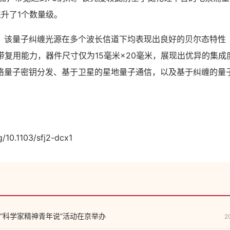
提升了1个数量级。
量子纠缠光源在多个波长信道下均表现出良好的贝尔态特性
带复用能力，器件尺寸仅为15毫米×20毫米，展现出优异的集
络量子密钥分发、基于卫星的星地量子通信，以及基于纠缠的量
：
10.1103/sfj2-dcx1
“科学家精神青年说”活动在京举办
2