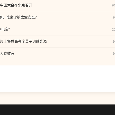
中国大会在北京召开
20
加剧，谁来守护太空安全？
2
充电宝”
2
片上集成高亮度量子纠缠光源
2
大赛收官
2