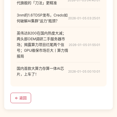
2026-01-05 04:40:01
代旗舰的「刀法」更精准
3nm的1.6TDSP发布，Credo如
2026-01-05 03:25:01
何破解AI集群“运力”瓶颈？
英伟达B200在国内热度大减；
两头部OEM调研二手服务器市
场；揭露算力项目烂尾两个信
2026-01-05 01:55:01
号；GPU维保市场巨大丨算力情
报局
国内首款大算力存算一体AI芯
2026-01-05 00:10:01
片，上车了！
← 返回