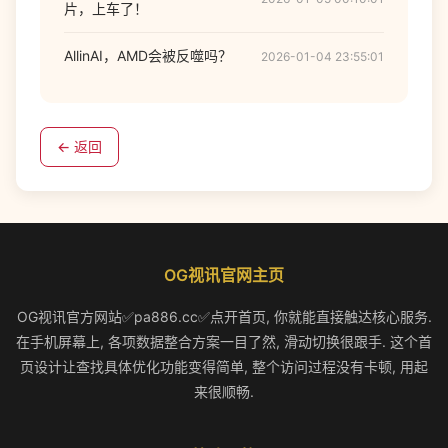
片，上车了！
AllinAI，AMD会被反噬吗？
2026-01-04 23:55:01
← 返回
OG视讯官网主页
OG视讯官方网站✅pa886.cc✅点开首页, 你就能直接触达核心服务.
在手机屏幕上, 各项数据整合方案一目了然, 滑动切换很跟手. 这个首
页设计让查找具体优化功能变得简单, 整个访问过程没有卡顿, 用起
来很顺畅.