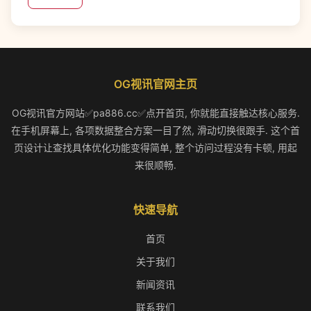
OG视讯官网主页
OG视讯官方网站✅pa886.cc✅点开首页, 你就能直接触达核心服务.
在手机屏幕上, 各项数据整合方案一目了然, 滑动切换很跟手. 这个首
页设计让查找具体优化功能变得简单, 整个访问过程没有卡顿, 用起
来很顺畅.
快速导航
首页
关于我们
新闻资讯
联系我们