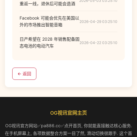
2026-05-03 03:25:10
重返一线，退休后可能会造酒
Facebook 可能会优先在美国以
2026-04-29 03:25:10
外的市场推出智能音箱
日产希望在 2028 年销售配备固
2026-04-22 03:25:10
态电池的电动汽车
← 返回
OG视讯官网主页
OG视讯官方网站✅pa886.cc✅点开首页, 你就能直接触达核心服务.
在手机屏幕上, 各项数据整合方案一目了然, 滑动切换很跟手. 这个首