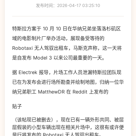
发布时间：2026-04-17 03:25:10
特斯拉方案于 10 月 10 日在华纳兄弟坐落洛杉矶区
域的电影制片厂举办活动，展现备受等待的
Robotaxi 无人驾驭出租车，马斯克声称，这一天将
是自发布 Model 3 以来公司最重要的一天。
据 Electrek 报导，片场工作人员泄漏特斯拉团队现
已在为发布会进行场所勘查并绘制地图，归纳一位华
纳兄弟职工 MatthewDR 在 Reddit 上发布的
贴子
（该帖现已被删去），现在已有一辆外形共同、被层
层假装的小型车辆出现在相关片场中，这很有或许便
是行将发布的 Robotaxi 无人驾驭出租车。