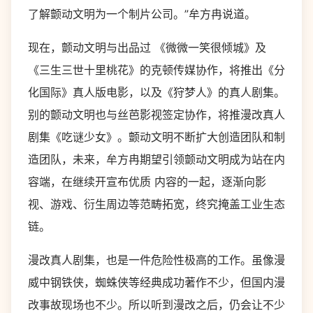
了解颤动文明为一个制片公司。”牟方冉说道。
现在，颤动文明与出品过 《微微一笑很倾城》及
《三生三世十里桃花》的克顿传媒协作，将推出《分
化国际》真人版电影，以及《狩梦人》的真人剧集。
别的颤动文明也与丝芭影视签定协作，将推漫改真人
剧集《吃谜少女》。颤动文明不断扩大创造团队和制
造团队，未来，牟方冉期望引领颤动文明成为站在内
容端，在继续开宣布优质 内容的一起，逐渐向影
视、游戏、衍生周边等范畴拓宽，终究掩盖工业生态
链。
漫改真人剧集，也是一件危险性极高的工作。虽像漫
威中钢铁侠，蜘蛛侠等经典成功著作不少，但国内漫
改事故现场也不少。所以听到漫改之后，仍会让不少