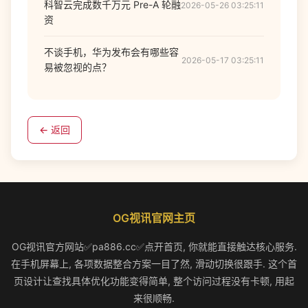
科智云完成数千万元 Pre-A 轮融
2026-05-26 03:25:11
资
不谈手机，华为发布会有哪些容
2026-05-17 03:25:11
易被忽视的点？
← 返回
OG视讯官网主页
OG视讯官方网站✅pa886.cc✅点开首页, 你就能直接触达核心服务.
在手机屏幕上, 各项数据整合方案一目了然, 滑动切换很跟手. 这个首
页设计让查找具体优化功能变得简单, 整个访问过程没有卡顿, 用起
来很顺畅.