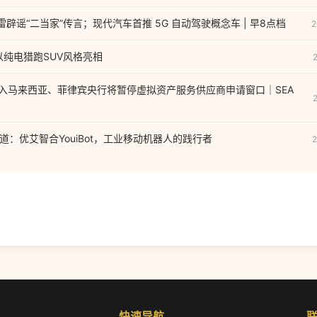
徐雷辟谣“二当家”传言；现代汽车首推 5G 自动驾驶概念车 | 早8点档
2
以纯电猎跑SUV风格亮相
正式进入马来西亚、菲律宾央行将暂停虚拟资产服务供应商申请窗口｜SEA
列报道：优艾智合YouiBot，工业移动机器人的践行者
2
快速导航