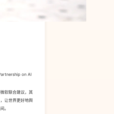
ship on AI
。
、
微软
联合建议，其
展，让世界更好地舆
其间。