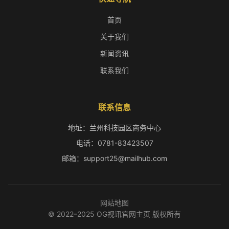
首页
关于我们
新闻资讯
联系我们
联系信息
地址：兰州科技园区商务中心
电话：0781-83423507
邮箱：support25@mailhub.com
网站地图
© 2022–2025 OG视讯官网主页 版权所有