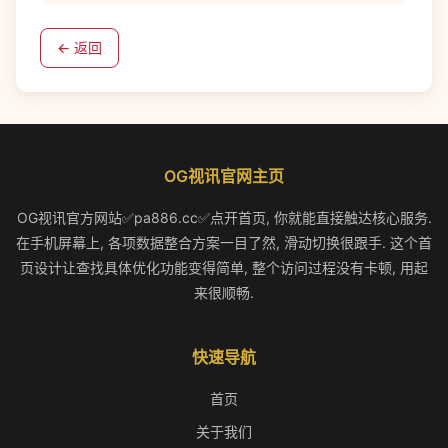
← 返回
OG视讯官网主页
OG视讯官方网站✅pa886.cc✅点开首页, 你就能直接触达核心服务.
在手机屏幕上, 各项数据整合方案一目了然, 滑动切换很跟手. 这个首
页设计让查找具体优化功能变得简单, 整个访问过程没有卡顿, 用起
来很顺畅.
快速导航
首页
关于我们