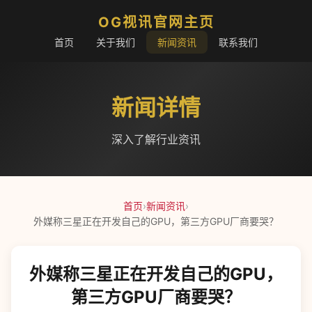
OG视讯官网主页
首页
关于我们
新闻资讯
联系我们
新闻详情
深入了解行业资讯
首页
›
新闻资讯
›
外媒称三星正在开发自己的GPU，第三方GPU厂商要哭？
外媒称三星正在开发自己的GPU，
第三方GPU厂商要哭？