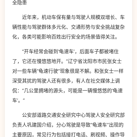
全隐患
近年来，机动车保有量与驾驶人规模双增长、车
辆性能与驾驶群体多元化、交通形势与安全挑战复杂
化，各类可能影响百姓出行安全的场景值得关注。
“开车经常会碰到‘龟速车’，后面车子都被堵住
了，它还在慢悠悠地开。”辽宁省沈阳市市民张女士
对一些车辆“龟速行驶”现象很是不解。和张女士一样
深受其扰的驾驶人还有很多，有人在社交媒体上调
侃：“几公里拥堵的源头，可能是一辆慢悠悠的‘龟速
车’。”
公安部道路交通安全研究中心驾驶人安全研究部
负责人巩建国介绍，分心驾驶是导致“龟速车”出现的
主要原因，常见行为包括接打电话、刷视频、操作导