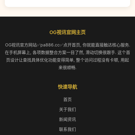
OG视讯官网主页
OG视讯官方网站✅pa886.cc✅点开首页, 你就能直接触达核心服务.
在手机屏幕上, 各项数据整合方案一目了然, 滑动切换很跟手. 这个首
页设计让查找具体优化功能变得简单, 整个访问过程没有卡顿, 用起
来很顺畅.
快速导航
首页
关于我们
新闻资讯
联系我们