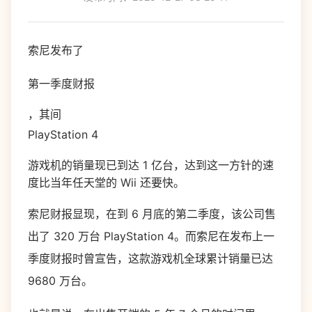
索尼发布了
第一季度财报
，其间
PlayStation 4
游戏机的销量现已到达 1 亿台，达到这一方针的速
度比当年任天堂的 Wii 还要快。
索尼财报显现，在到 6 月底的第二季度，该公司售
出了 320 万台 PlayStation 4。而索尼在发布上一
季度财报时曾宣告，这款游戏机全球累计销量已达
9680 万台。