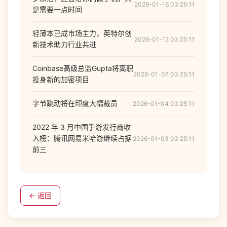
2026-01-16 03:25:11
是需要一点时间
轻薄本已成市场主力，英特尔创
2026-01-12 03:25:11
新技术助力行业共进
Coinbase高级总监Gupta将离职
2026-01-07 03:25:11
投身新的加密项目
字节跳动将在印度大幅裁员
2026-01-04 03:25:11
2022 年 3 月中国手游发行商收
入榜：腾讯网易米哈游继续占据
2026-01-03 03:25:11
前三
← 返回