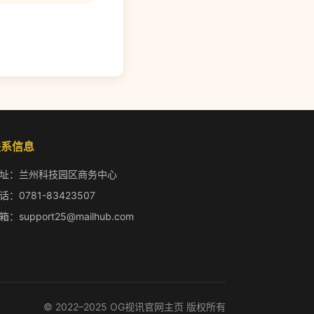
联系信息
址：兰州科技园区商务中心
话：0781-83423507
箱：support25@mailhub.com
© 2022–2025 OG视讯官网主页 版权所有