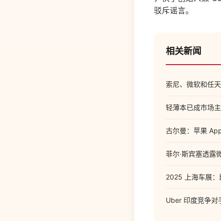
驳斥谣言。
相关新闻
索尼、微软和任天
轻薄本已成市场主
古尔曼：苹果 Apple
菲尔·斯宾塞透露微
2025 上海车展
Uber 印度竞争对手