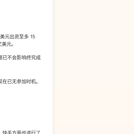
美元出资至多 15
亿美元。
题已不会影响终究成
现在已无参加时机。
讯，快手方面也进行了