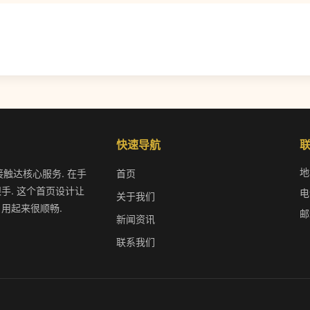
快速导航
地
接触达核心服务. 在手
首页
手. 这个首页设计让
电
关于我们
 用起来很顺畅.
邮
新闻资讯
联系我们