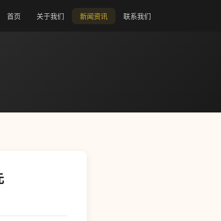
首页
关于我们
新闻资讯
联系我们
元