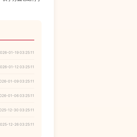
026-01-19 03:25:11
026-01-12 03:25:11
026-01-09 03:25:11
026-01-06 03:25:11
025-12-30 03:25:11
025-12-26 03:25:11