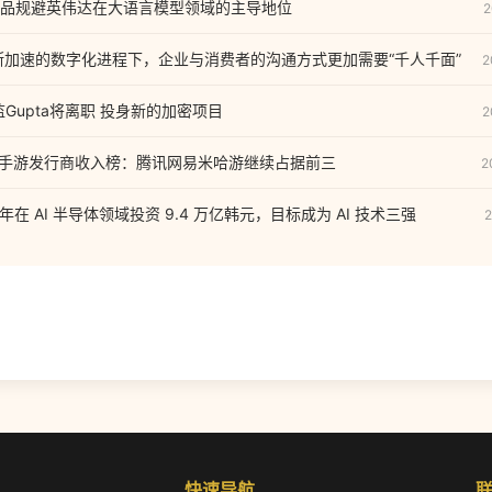
品规避英伟达在大语言模型领域的主导地位
2
：不断加速的数字化进程下，企业与消费者的沟通方式更加需要“千人千面”
2
总监Gupta将离职 投身新的加密项目
2
月中国手游发行商收入榜：腾讯网易米哈游继续占据前三
2
 年在 AI 半导体领域投资 9.4 万亿韩元，目标成为 AI 技术三强
2
快速导航