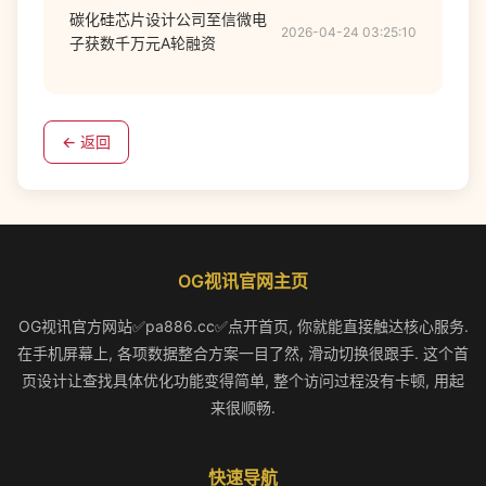
碳化硅芯片设计公司至信微电
2026-04-24 03:25:10
子获数千万元A轮融资
← 返回
OG视讯官网主页
OG视讯官方网站✅pa886.cc✅点开首页, 你就能直接触达核心服务.
在手机屏幕上, 各项数据整合方案一目了然, 滑动切换很跟手. 这个首
页设计让查找具体优化功能变得简单, 整个访问过程没有卡顿, 用起
来很顺畅.
快速导航