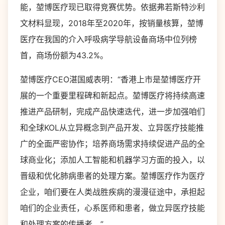
能，堃博医疗现已取得竞赛优势。依据弗若斯特沙利
文材料显现，2018年至2020年，按销量核算，堃博
医疗在我国的介入呼吸病学导航设备商场中位列榜
首，商场份额为43.2%。
堃博医疗CEO湛国威表明：“香港上市是堃博医疗开
展的一个重要里程碑和新起点。堃博医疗将持续高速
推进产品研制，完成产品快速迭代，进一步加强咱们
和全球KOL从立异概念到产品开发、立异医疗技能推
广的全面严密协作；培养商场需求持续促进产品的全
球商业化；添加人工智能和机器学习方面的投入，以
晋级和优化肺病患者的处理方案。堃博医疗作为医疗
企业，咱们要在人类战胜疾病的漫漫征途中，承担起
咱们的企业责任，心系医师和患者，做立异医疗技能
和处理方案的传播者。”