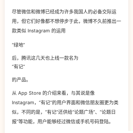
尽管微信和微博已经成为许多我国人的必备交际运
用，但它们好像都不想停步于此，微博不久前推出一
款类似 Instagram 的运用
“绿地”
后，腾讯这几天也上线一款名为
“有记”
的产品。
从 App Store 的介绍来看，与其说是像
Instagram，“有记”的用户界面和微信朋友圈更为类
似，不同的是，“有记”还供给“论题广场”、“论题日
报”等功能，用户能够经过微信或手机号码登陆。