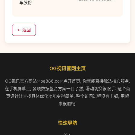
车股份
← 返回
OG视讯官网主页
OG视讯官方网站✅pa886.cc✅点开首页, 你就能直接触达核心服务.
在手机屏幕上, 各项数据整合方案一目了然, 滑动切换很跟手. 这个首
页设计让查找具体优化功能变得简单, 整个访问过程没有卡顿, 用起
来很顺畅.
快速导航