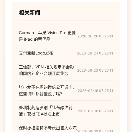
相关新闻
Gurman：苹果 Vision Pro 更像
2026-06-26 03:25:11
是 iPad 的替代品
支付宝新Logo发布
2026-06-24 03:25:11
工信部：VPN 相关规定不会影
2026-06-23 03:25:11
响国内外企业合规开展业务
张小龙不在场的微信公开课上，
2026-06-19 03:25:11
这些讲师都替他说了啥？
普利制药造影剂「钆布醇注射
2026-06-18 03:25:11
液」获得FDA批准上市
保时捷控股称不考虑出售大众汽
2026-06-09 03:25:11