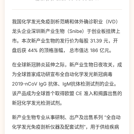
我国化学发光免疫剖析范畴和体外确诊职业（IVD）
龙头企业深圳新产业生物（Snibe）于创业板挂牌上
市。本次新产业生物的发行价为每股 31.39 元，开
盘后获 44% 的顶格涨幅， 总市值达 186 亿元。
在全球新冠肺炎延伸之际，新产业生物日夜攻关，成
为全球首家成功研宣布全自动化学发光新冠病毒
2019-nCoV IgG 抗体、IgM抗体检测试剂的企业。
该产品成为全球首个取得欧盟 CE 准入和揭露出售的
新冠化学发光检测试剂。
新产业生物专业从事研制、出产及出售系列 “全自动
化学发光免疫剖析仪器及配套试剂”，用于供给疾病