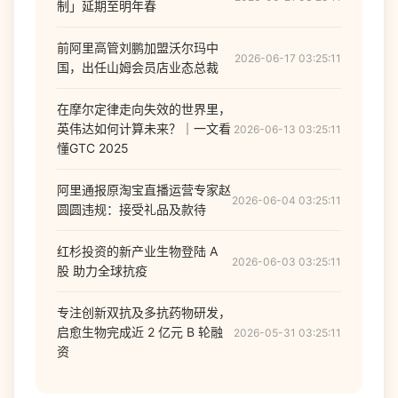
制」延期至明年春
前阿里高管刘鹏加盟沃尔玛中
2026-06-17 03:25:11
国，出任山姆会员店业态总裁
在摩尔定律走向失效的世界里，
英伟达如何计算未来？｜一文看
2026-06-13 03:25:11
懂GTC 2025
阿里通报原淘宝直播运营专家赵
2026-06-04 03:25:11
圆圆违规：接受礼品及款待
红杉投资的新产业生物登陆 A
2026-06-03 03:25:11
股 助力全球抗疫
专注创新双抗及多抗药物研发，
启愈生物完成近 2 亿元 B 轮融
2026-05-31 03:25:11
资