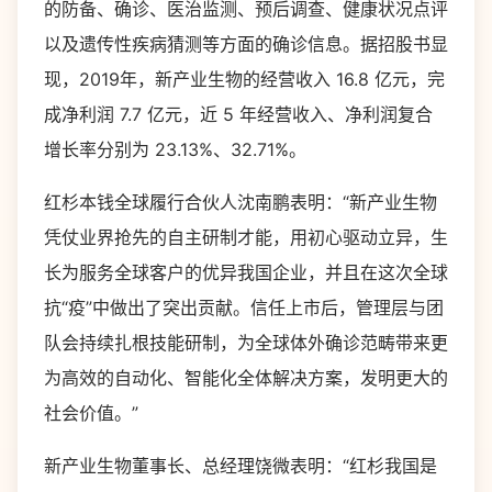
的防备、确诊、医治监测、预后调查、健康状况点评
以及遗传性疾病猜测等方面的确诊信息。据招股书显
现，2019年，新产业生物的经营收入 16.8 亿元，完
成净利润 7.7 亿元，近 5 年经营收入、净利润复合
增长率分别为 23.13%、32.71%。
红杉本钱全球履行合伙人沈南鹏表明：“新产业生物
凭仗业界抢先的自主研制才能，用初心驱动立异，生
长为服务全球客户的优异我国企业，并且在这次全球
抗“疫”中做出了突出贡献。信任上市后，管理层与团
队会持续扎根技能研制，为全球体外确诊范畴带来更
为高效的自动化、智能化全体解决方案，发明更大的
社会价值。”
新产业生物董事长、总经理饶微表明：“红杉我国是