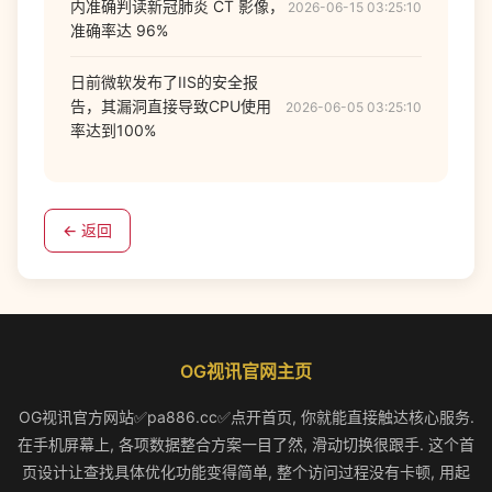
内准确判读新冠肺炎 CT 影像，
2026-06-15 03:25:10
准确率达 96%
日前微软发布了IIS的安全报
告，其漏洞直接导致CPU使用
2026-06-05 03:25:10
率达到100%
← 返回
OG视讯官网主页
OG视讯官方网站✅pa886.cc✅点开首页, 你就能直接触达核心服务.
在手机屏幕上, 各项数据整合方案一目了然, 滑动切换很跟手. 这个首
页设计让查找具体优化功能变得简单, 整个访问过程没有卡顿, 用起