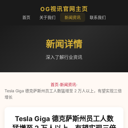
OG视讯官网主页
首页
关于我们
新闻资讯
联系我们
新闻详情
深入了解行业资讯
首页
›
新闻资讯
›
Tesla Giga 德克萨斯州员工人数猛增至 2 万人以上，有望实现三倍
增长
Tesla Giga 德克萨斯州员工人数