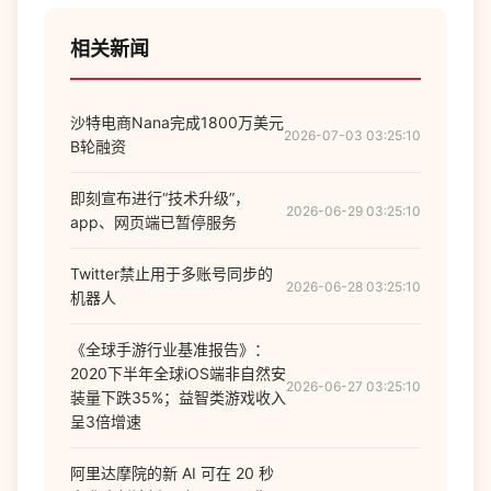
相关新闻
沙特电商Nana完成1800万美元
2026-07-03 03:25:10
B轮融资
即刻宣布进行“技术升级”，
2026-06-29 03:25:10
app、网页端已暂停服务
Twitter禁止用于多账号同步的
2026-06-28 03:25:10
机器人
《全球手游行业基准报告》：
2020下半年全球iOS端非自然安
2026-06-27 03:25:10
装量下跌35%；益智类游戏收入
呈3倍增速
阿里达摩院的新 AI 可在 20 秒