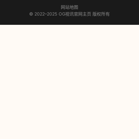
网站地图
© 2022–2025 OG视讯官网主页 版权所有