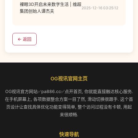
裸眼3D开启未来数字生活 | 维超
2025-12-16 03:25:12
集团创始人谭杰夫
← 返回
OG视讯官网主页
OG视讯官方网站✅pa886.cc✅点开首页, 你就能直接触达核心服务.
在手机屏幕上, 各项数据整合方案一目了然, 滑动切换很跟手. 这个首
页设计让查找具体优化功能变得简单, 整个访问过程没有卡顿, 用起
来很顺畅.
快速导航