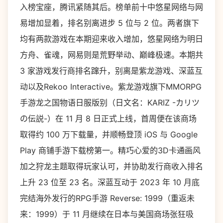
入榜宝座，腾讯紧随其后。榜单前十中悠星网络与网
易增加显着，排名别离进步 5 位与 2 位。两者旗下
均有两款游戏在本期迎来收入增加，悠星网络为明日
方舟、雀魂，网易则是荒野举动、巅峰极速。本期共
3 家游戏发行商排名蹿升，别离是紫龙游戏、深蓝互
动以及Rekoo Interactive。紫龙游戏旗下MMORPG
手游龙之国物语日服版别（日文名：KARIZ -カリツ
の伝説-）在 11 月 8 日正式上线，首周便在该商场
取得约 100 万下载量，并顺畅登顶 iOS 与 Google
Play 商铺手游下载榜第一。精巧心爱的3D卡通画风
加之狩龙主题取得玩家认可，并协助发行商收入排名
上升 23 位至 23 名。深蓝互动于 2023 年 10 月底
完结海外发行的RPG手游 Reverse: 1999（重返未
来：1999）于 11 月继续在日本与美国商场张狂吸