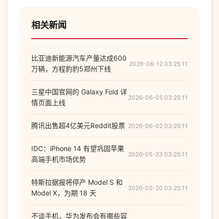
相关新闻
比亚迪新能源汽车产量达成600
2026-06-12 03:25:11
万辆，方程豹豹5郑州下线
三星中国官网的 Galaxy Fold 详
2026-06-05 03:25:11
情页面上线
腾讯出售超4亿美元Reddit股票
2026-06-02 03:25:11
IDC：iPhone 14 有望巩固苹果
2026-05-23 03:25:11
高端手机市场优势
特斯拉据报将停产 Model S 和
2026-05-20 03:25:11
Model X，为期 18 天
不谈手机，华为发布会有哪些容