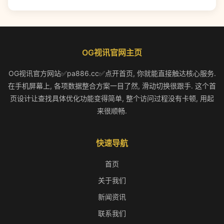
OG视讯官网主页
OG视讯官方网站✅pa886.cc✅点开首页, 你就能直接触达核心服务.
在手机屏幕上, 各项数据整合方案一目了然, 滑动切换很跟手. 这个首
页设计让查找具体优化功能变得简单, 整个访问过程没有卡顿, 用起
来很顺畅.
快速导航
首页
关于我们
新闻资讯
联系我们