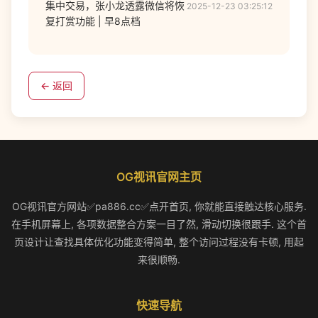
集中交易，张小龙透露微信将恢
2025-12-23 03:25:12
复打赏功能 | 早8点档
← 返回
OG视讯官网主页
OG视讯官方网站✅pa886.cc✅点开首页, 你就能直接触达核心服务.
在手机屏幕上, 各项数据整合方案一目了然, 滑动切换很跟手. 这个首
页设计让查找具体优化功能变得简单, 整个访问过程没有卡顿, 用起
来很顺畅.
快速导航