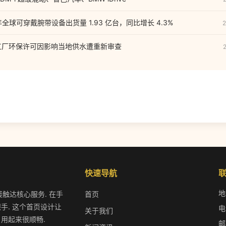
21 年全球可穿戴腕带设备出货量 1.93 亿台，同比增长 4.3%
2
工厂环保许可因影响当地供水遭重新审查
快速导航
地
接触达核心服务. 在手
首页
手. 这个首页设计让
电
关于我们
 用起来很顺畅.
邮