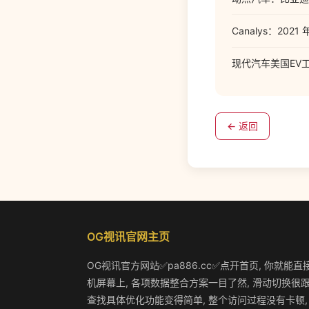
Canalys：20
现代汽车美国EV
← 返回
OG视讯官网主页
OG视讯官方网站✅pa886.cc✅点开首页, 你就能直
机屏幕上, 各项数据整合方案一目了然, 滑动切换很跟
查找具体优化功能变得简单, 整个访问过程没有卡顿,