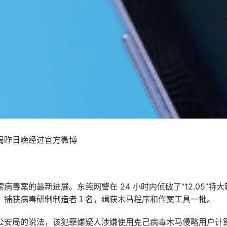
局昨日晚经过官方微博
病毒案的最新进展。东莞网警在 24 小时内侦破了“12.05”特
，捕获病毒研制制造者１名，缉获木马程序和作案工具一批。
公安局的说法，该犯罪嫌疑人涉嫌使用克己病毒木马侵略用户计