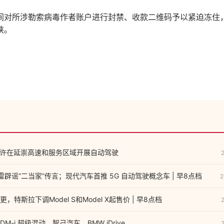
间对所涉勒索病毒作者账户进行封禁、收款二维码予以紧迫冻住
挟。
年将允许在延崇高速和服务区域开展自动驾驶
徐雷辟谣“二当家”传言；现代汽车首推 5G 自动驾驶概念车 | 早8点档
2
特斯拉下调Model S和Model X起售价 | 早8点档
-i 超级混动、智己汽车、BMW iDrive