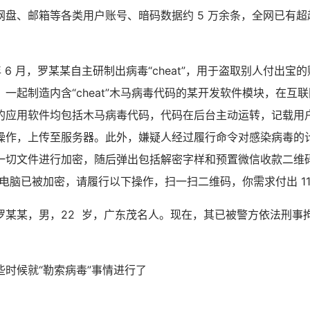
盘、邮箱等各类用户账号、暗码数据约 5 万余条，全网已有超越
 年 6 月，罗某某自主研制出病毒“cheat”，用于盗取别人付出
一起制造内含“cheat”木马病毒代码的某开发软件模块，在互
的应用软件均包括木马病毒代码，代码在后台主动运转，记载用
操作，上传至服务器。此外，嫌疑人经过履行命令对感染病毒的
一切文件进行加密，随后弹出包括解密字样和预置微信收款二维
电脑已被加密，请履行以下操作，扫一扫二维码，你需求付出 110
罗某某，男，22 岁，广东茂名人。现在，其已被警方依法刑事
些时候就“勒索病毒”事情进行了