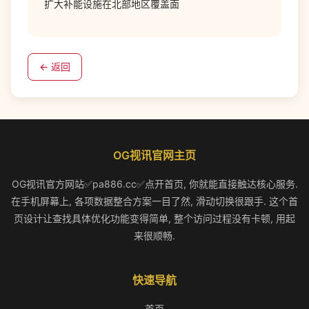
扩大补能设施在北部地区覆盖面
← 返回
OG视讯官网主页
OG视讯官方网站✅pa886.cc✅点开首页, 你就能直接触达核心服务.
在手机屏幕上, 各项数据整合方案一目了然, 滑动切换很跟手. 这个首
页设计让查找具体优化功能变得简单, 整个访问过程没有卡顿, 用起
来很顺畅.
快速导航
首页