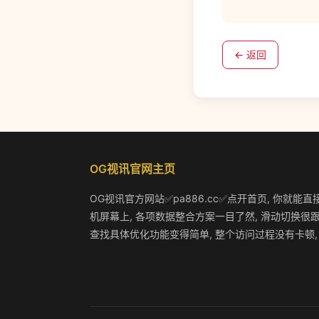
← 返回
OG视讯官网主页
OG视讯官方网站✅pa886.cc✅点开首页, 你就能直
机屏幕上, 各项数据整合方案一目了然, 滑动切换很跟
查找具体优化功能变得简单, 整个访问过程没有卡顿,