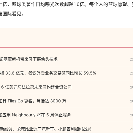
上亿，篮球类著作日均曝光次数超越1.6亿。每个人的篮球愿望
被国际看见。
将为诺基亚新机带来屏下摄像头技术
2
 33.6 亿元，餐饮外卖业务交易额同比增长 59.5%
2
 6 亿美元与法拉第未来签约建合资公司
2
具 Files Go 更名，月活达 3000 万
2
答应用 Neighbourly 将在 5 月停止服务
2
新融资、荣威比亚迪广汽新车、小鹏吉利加码战局
2