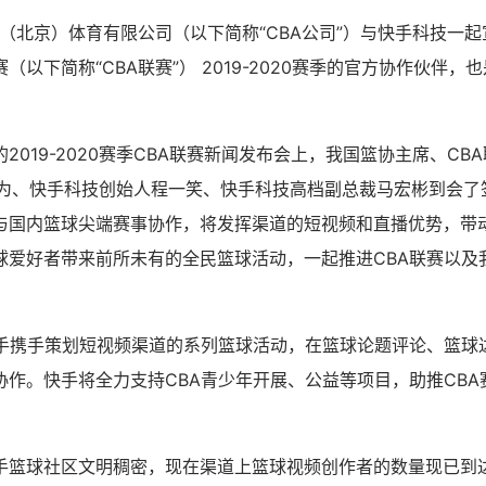
中篮联（北京）体育有限公司（以下简称“CBA公司”）与快手科技一
（以下简称“CBA联赛”） 2019-2020赛季的官方协作伙伴，
！
2019-2020赛季CBA联赛新闻发布会上，我国篮协主席、CB
王大为、快手科技创始人程一笑、快手科技高档副总裁马宏彬到会
国内篮球尖端赛事协作，将发挥渠道的短视频和直播优势，带动全民
球爱好者带来前所未有的全民篮球活动，一起推进CBA联赛以及
快手携手策划短视频渠道的系列篮球活动，在篮球论题评论、篮球
协作。快手将全力支持CBA青少年开展、公益等项目，助推CBA
手篮球社区文明稠密，现在渠道上篮球视频创作者的数量现已到