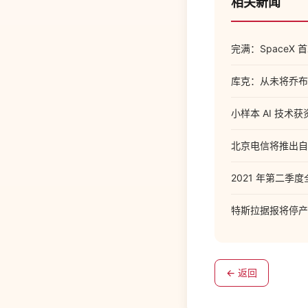
相关新闻
完满：SpaceX
库克：从未将乔布
小样本 AI 技术
北京电信将推出自
2021 年第二季
特斯拉据报将停产 Mo
← 返回