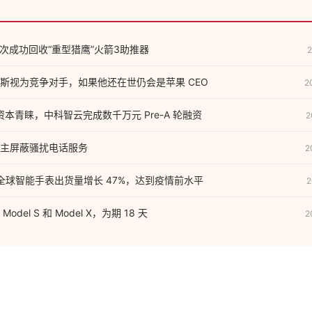
 首次成功回收“重型猎鹰”火箭3助推器
2
斯视为竞争对手，如果他还在世仍会是苹果 CEO
2
获资本青睐，中科智云完成数千万元 Pre-A 轮融资
2
主屏蔽骚扰电话服务
2
度全球智能手表出货量增长 47%，达到疫情前水平
2
del S 和 Model X，为期 18 天
2