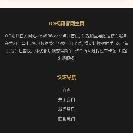
OG视讯官网主页
OG视讯官方网站✅pa886.cc✅点开首页, 你就能直接触达核心服务.
在手机屏幕上, 各项数据整合方案一目了然, 滑动切换很跟手. 这个首
页设计让查找具体优化功能变得简单, 整个访问过程没有卡顿, 用起
来很顺畅.
快速导航
首页
关于我们
新闻资讯
联系我们