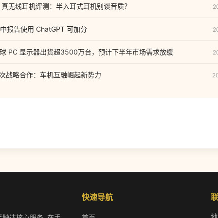
inor IV 真无线耳机评测：半入耳式耳机别谈音质？
2
报告使用 ChatGPT 可加分
2
2 全球 PC 显示器出货超3500万台，预计下半年市场需求放缓
2
首次战略合作：车机互融崛起新势力
2
快速导航
地
接触达核心服务. 在手
首页