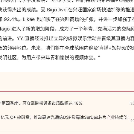
席执行官李学凌表明：“在本季度，咱们持续坚持‘直播+短视频
得杰出的成绩。受 Bigo live 在兴旺国家商场快速扩张的推进
 92.4%。Likee 也加快了在兴旺商场的扩张，并进一步加强
Hago 进入了新的增加阶段，成为了一个年青、充满活力的交际
的前进。YY 直播经过推出立异的虚拟娱乐活动并晋级其直播内
场的领导地位。未来，咱们将在全球范围内遍及‘直播+短视频’的
发明社区，为用户带来年青和愉悦的视频体会。”
22 年第四季度，可穿戴腕带设备市场跌幅达 18%
2
 亿元 C+ 轮融资，推动高速光通信DSP及高速SerDes芯片产业持续创
2