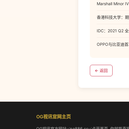
Marshall M
香港科技大学：期中
IDC：2021 Q
OPPO与比亚迪
← 返回
OG视讯官网主页
OG视讯官方网站✅pa886.cc✅点开首页, 你就能直