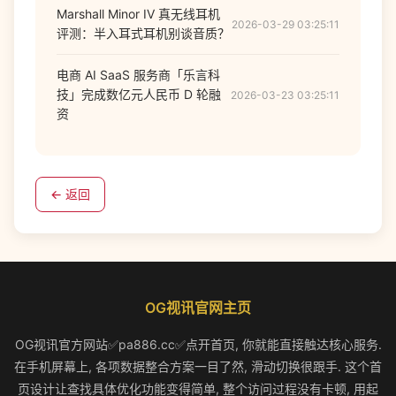
Marshall Minor IV 真无线耳机
2026-03-29 03:25:11
评测：半入耳式耳机别谈音质？
电商 AI SaaS 服务商「乐言科
技」完成数亿元人民币 D 轮融
2026-03-23 03:25:11
资
← 返回
OG视讯官网主页
OG视讯官方网站✅pa886.cc✅点开首页, 你就能直接触达核心服务.
在手机屏幕上, 各项数据整合方案一目了然, 滑动切换很跟手. 这个首
页设计让查找具体优化功能变得简单, 整个访问过程没有卡顿, 用起