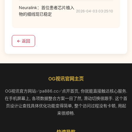
Neuralink：首位患者芯片植入
2026-04-03 03:25:10
物的细线现已稳定
← 返回
OG视讯官网主页
OG视讯官方网站✅pa886.cc✅点开首页, 你就能直接触达核心服务.
在手机屏幕上, 各项数据整合方案一目了然, 滑动切换很跟手. 这个首
页设计让查找具体优化功能变得简单, 整个访问过程没有卡顿, 用起
来很顺畅.