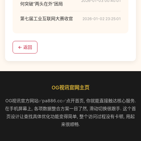
2026-01-03 00:40:01
何突破“两头在外”困局
第七届工业互联网大赛收官
2026-01-02 23:25:01
← 返回
OG视讯官网主页
OG视讯官方网站✅pa886.cc✅点开首页, 你就能直接触达核心服务.
在手机屏幕上, 各项数据整合方案一目了然, 滑动切换很跟手. 这个首
页设计让查找具体优化功能变得简单, 整个访问过程没有卡顿, 用起
来很顺畅.