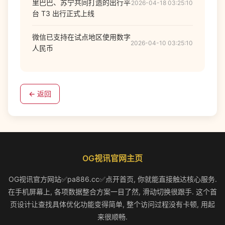
里巴巴、苏宁共同打造的出行平
2026-04-18 03:25:10
台 T3 出行正式上线
微信已支持在试点地区使用数字
2026-04-10 03:25:10
人民币
← 返回
OG视讯官网主页
OG视讯官方网站✅pa886.cc✅点开首页, 你就能直接触达核心服务.
在手机屏幕上, 各项数据整合方案一目了然, 滑动切换很跟手. 这个首
页设计让查找具体优化功能变得简单, 整个访问过程没有卡顿, 用起
来很顺畅.